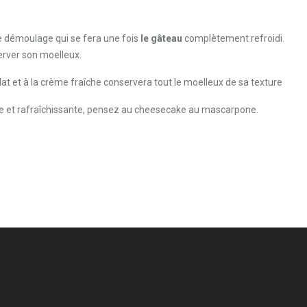
le démoulage qui se fera une fois
le gâteau
complètement refroidi.
server son moelleux.
lat et à la crème fraîche conservera tout le moelleux de sa texture
use et rafraîchissante, pensez au cheesecake au mascarpone.