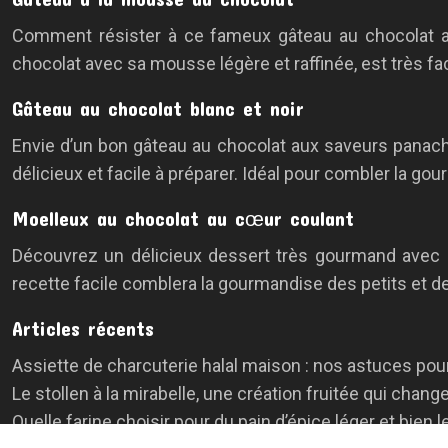
Comment résister à ce fameux gâteau au chocolat a
chocolat avec sa mousse légère et raffinée, est très fa
Gâteau au chocolat blanc et noir
Envie d’un bon gâteau au chocolat aux saveurs panaché
délicieux et facile à préparer. Idéal pour combler la gou
Moelleux au chocolat au cœur coulant
Découvrez un délicieux dessert très gourmand avec c
recette facile comblera la gourmandise des petits et d
Articles récents
Assiette de charcuterie halal maison : nos astuces pour
Le stollen à la mirabelle, une création fruitée qui chang
Quelle farine choisir pour du pain d’épice léger et bien l