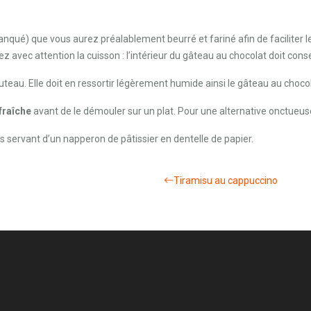
qué) que vous aurez préalablement beurré et fariné afin de faciliter 
ez avec attention la cuisson : l’intérieur du gâteau au chocolat doit con
uteau. Elle doit en ressortir légèrement humide ainsi le gâteau au choco
 fraîche
avant de le démouler sur un plat. Pour une alternative onctue
servant d’un napperon de pâtissier en dentelle de papier.
Tiramisu au cappuccino