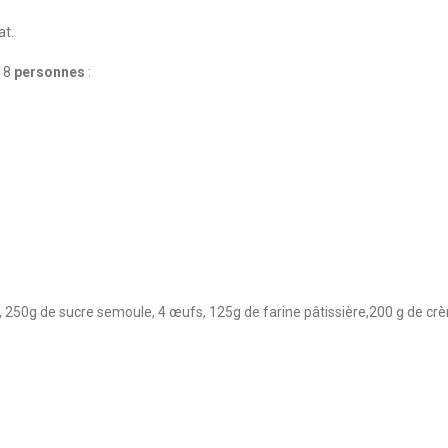
at.
r 8
personnes
:
é, 250g de sucre semoule, 4 œufs, 125g de farine pâtissière,200 g de crè